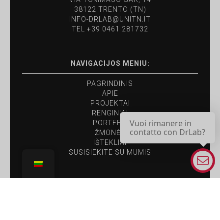
38122 TRENTO (TN)
INFO-DRLAB@UNITN.IT
TEL
+39 0461 281732
NAVIGACIJOS MENIU:
PAGRINDINIS
APIE
PROJEKTAI
RENGINIAI
Vuoi rimanere in
PORTFELĮ
contatto con DrLab?
ŽMONĖS
IŠTEKLIAI
SUSISIEKITE SU MUMIS