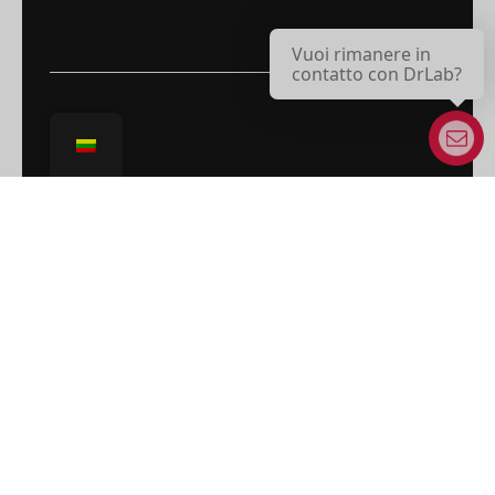
Vuoi rimanere in
contatto con DrLab?
DIZAINO TYRIMŲ LABORATORIJA
HUMANITARINIŲ MOKSLŲ DEPARTAMENTAS
VIA TOMMASO GAR, 14
38122 TRENTO (TN)
INFO-DRLAB@UNITN.IT