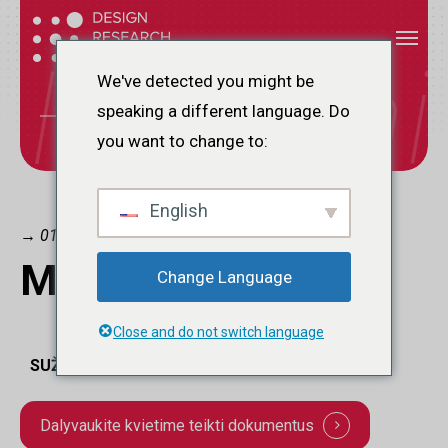
Pereiti
Meniu
Meniu
prie
Ištekliai
pagrindinio
We've detected you might be
turinio
speaking a different language. Do
I
Š
T
E
K
L
I
A
I
you want to change to:
English
→ 01.
Mūsų
leidiniai.
Change Language
Close and do not switch language
SUŽINOKITE, KAIP GALITE PRISIDĖTI:
Dalyvaukite kvietime teikti dokumentus