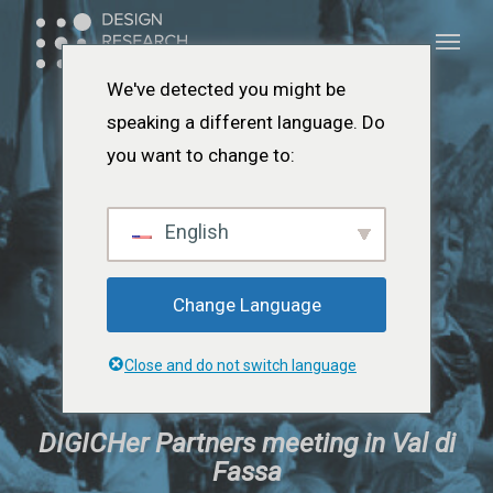
Skip
Menu
Menu
to
main
We've detected you might be
content
speaking a different language. Do
you want to change to:
English
Change Language
Close and do not switch language
DIGICHer Partners meeting in Val di
Fassa