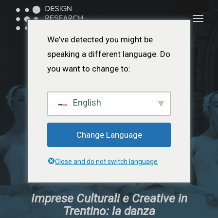
Vai
Menu
Menu
al
contenuto
We've detected you might be
principale
speaking a different language. Do
you want to change to:
English
Change Language
Close and do not switch language
Imprese Culturali e Creative in
Trentino: la danza