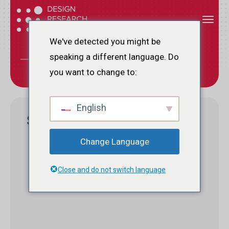
Vai
Menu
Menu
al
i
Eventi
contenuto
We've detected you might be
principale
speaking a different language. Do
E
V
E
N
T
I
you want to change to:
English
Seminari e Workshop
Change Language
Close and do not switch language