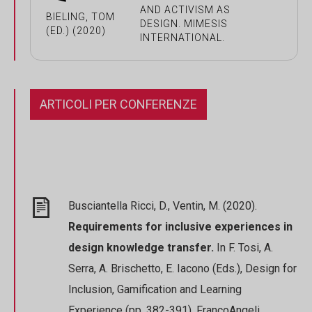
AND ACTIVISM AS
BIELING, TOM
DESIGN. MIMESIS
(ED.) (2020)
INTERNATIONAL.
ARTICOLI PER CONFERENZE
Busciantella Ricci, D., Ventin, M. (2020).
Requirements for inclusive experiences in
design knowledge transfer.
In F. Tosi, A.
Serra, A. Brischetto, E. Iacono (Eds.), Design for
Inclusion, Gamification and Learning
Experience (pp. 382-391). FrancoAngeli.