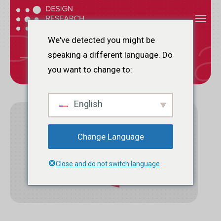
Vai
Menu
Menu
al
Pubblica
contenuto
We've detected you might be
principale
speaking a different language. Do
R
I
S
O
R
S
E
P
U
B
B
L
I
C
A
Z
I
O
N
I
you want to change to:
English
Change Language
Close and do not switch language