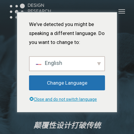
跳
菜
菜单
至
单
主
We've detected you might be
要
speaking a different language. Do
内
you want to change to:
容
English
Change Language
Close and do not switch language
颠覆性设计打破传统