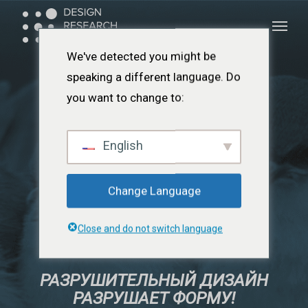
Перейти
Меню
Меню
к
основному
We've detected you might be
содержанию
speaking a different language. Do
you want to change to:
English
Change Language
Close and do not switch language
РАЗРУШИТЕЛЬНЫЙ ДИЗАЙН
РАЗРУШАЕТ ФОРМУ!