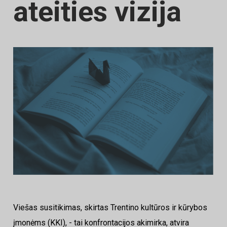
ateities vizija
Viešas susitikimas, skirtas Trentino kultūros ir kūrybos
įmonėms (KKI), - tai konfrontacijos akimirka, atvira