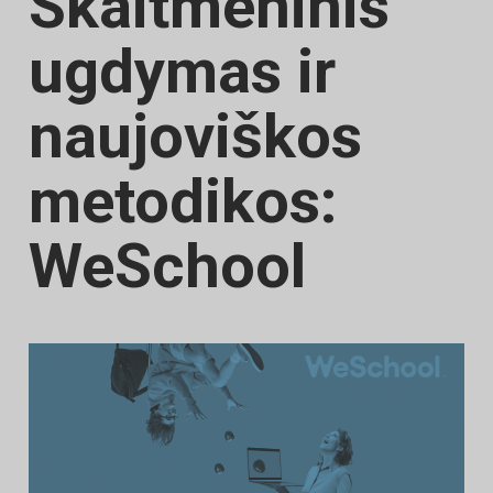
Skaitmeninis
ugdymas ir
naujoviškos
metodikos:
WeSchool