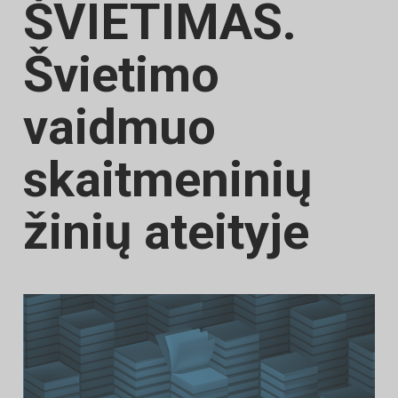
ŠVIETIMAS.
Švietimo
vaidmuo
skaitmeninių
žinių ateityje