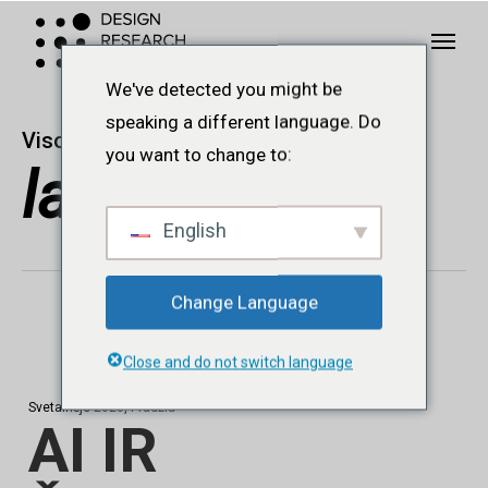
Pereiti
Meniu
Meniu
prie
pagrindinio
We've detected you might be
turinio
speaking a different language. Do
Visos žinutės iš
you want to change to:
laboratorija
English
Change Language
Close and do not switch language
Svetainėje
2023
,
Pradžia
AI IR