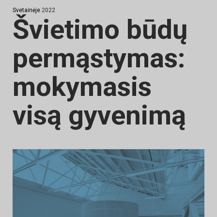
Svetainėje
2022
Švietimo būdų
permąstymas:
mokymasis
visą gyvenimą