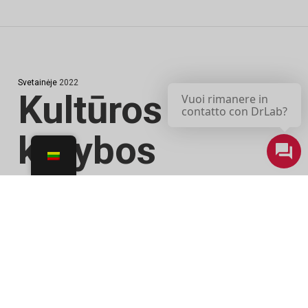
Svetainėje
2022
Kultūros ir
kūrybos
įmonės
Trentine:
vaizdas