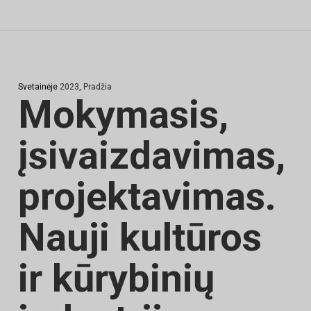
Svetainėje
2023
,
Pradžia
Mokymasis,
įsivaizdavimas,
projektavimas.
Nauji kultūros
ir kūrybinių