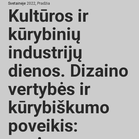
Svetainėje
2022
,
Pradžia
Kultūros ir
kūrybinių
industrijų
dienos. Dizaino
vertybės ir
kūrybiškumo
poveikis: