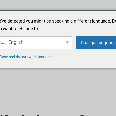
ホーム
について
プロジェクト
イベント
ポー
've detected you might be speaking a different language. D
u want to change to:
English
Change Language
ジ
Close and do not switch language