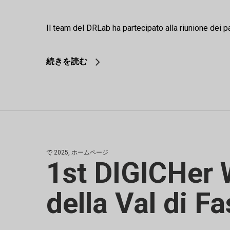
Il team del DRLab ha partecipato alla riunione dei 
続きを読む
で
2025
,
ホームページ
1st DIGICHer
della Val di F