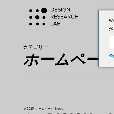
本
文
へ
We
ス
yo
キ
ッ
カテゴリー
プ
ホームペー
で
2025
,
ホームページ
,
News