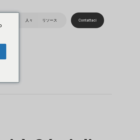
メ
ニ
トフォリオ
人々
リソース
C
o
n
t
a
t
t
a
c
i
ュ
o
ー