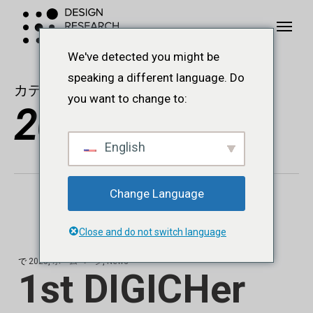
本
メ
メニュー
文
ニ
へ
ュ
We've detected you might be
ス
ー
speaking a different language. Do
カテゴリー
キ
you want to change to:
2025
ッ
プ
English
Change Language
Close and do not switch language
で
2025
,
ホームページ
,
News
1st DIGICHer