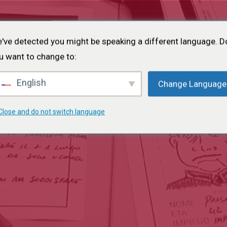
Inicio
Acerca de
Proyectos
Eventos
Cart
've detected you might be speaking a different language. D
u want to change to:
English
Change Language
Close and do not switch language