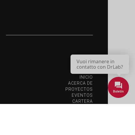
Vuoi rimanere in
contatto con DrLab?
INICIO
ACERCA DE
PROYECTOS
Boletín
EVENTOS
CARTERA
PERSONAS
RECURSOS
PÓNGASE EN CONTACTO CON
NOSOTROS