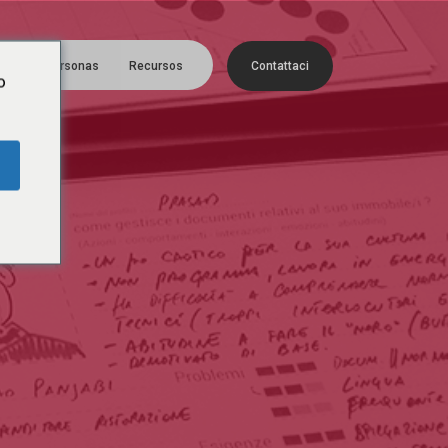
Menú
era
Personas
Recursos
C
o
n
t
a
t
t
a
c
i
o