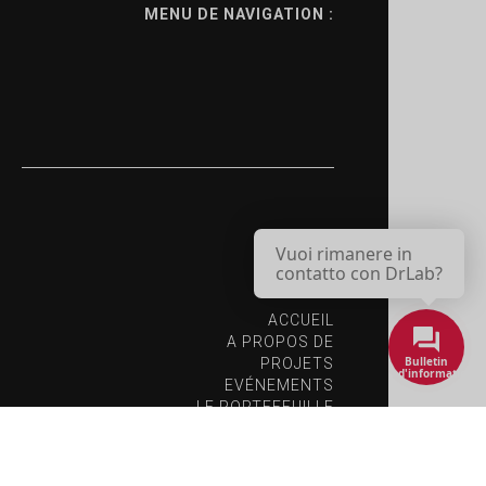
MENU DE NAVIGATION :
Vuoi rimanere in
contatto con DrLab?
ACCUEIL
A PROPOS DE
Bulletin
PROJETS
d'information
EVÉNEMENTS
LE PORTEFEUILLE
LES PERSONNES
RESSOURCES
CONTACTEZ NOUS