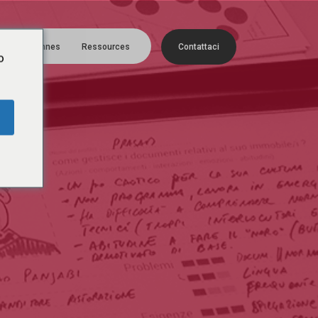
Menu
Les personnes
Ressources
C
o
n
t
a
t
t
a
c
i
o