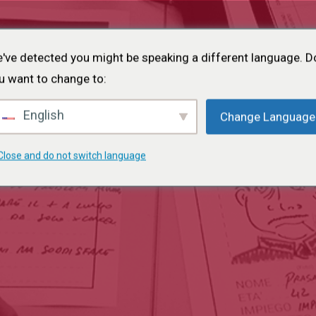
Accueil
A propos de
Projets
Evénements
Le portefeuille
've detected you might be speaking a different language. D
u want to change to:
English
Change Language
Close and do not switch language