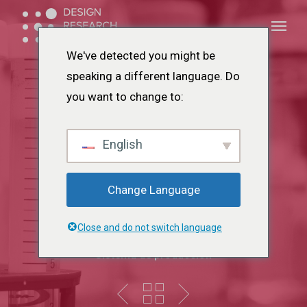
Ir
Menú
Menú
al
contenido
We've detected you might be
principal
speaking a different language. Do
you want to change to:
Foro de
English
Investigación
Change Language
Trentino
Close and do not switch language
Sistema de producción