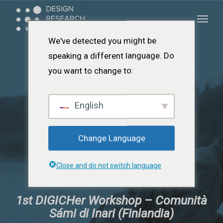
Zum
Menü
Menü
Hauptinhalt
springen
We've detected you might be
speaking a different language. Do
you want to change to:
English
Change Language
Close and do not switch language
1st DIGICHer Workshop – Comunità
Sámi di Inari (Finlandia)