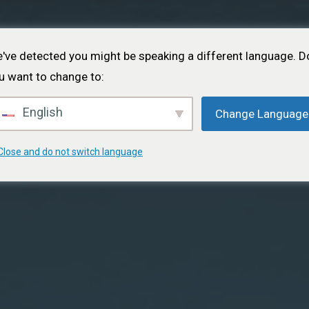
ホーム
について
プロジェクト
イベント
ポー
've detected you might be speaking a different language. D
u want to change to:
English
Change Language
Close and do not switch language