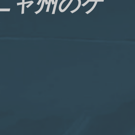
ニャ州のケ
ィ