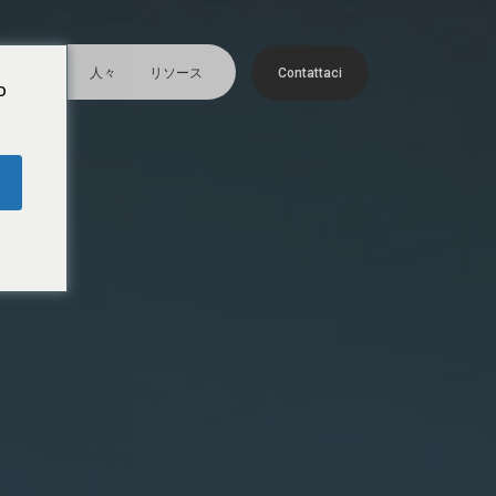
メ
ニ
トフォリオ
人々
リソース
C
o
n
t
a
t
t
a
c
i
ュ
o
ー