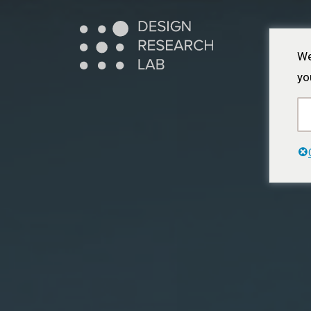
本
文
へ
We
ス
yo
キ
ッ
プ