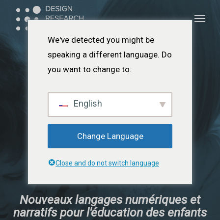
Skip
Menu
Menu
to
main
We've detected you might be
content
speaking a different language. Do
you want to change to:
English
Change Language
Close and do not switch language
Nouveaux langages numériques et
narratifs pour l'éducation des enfants