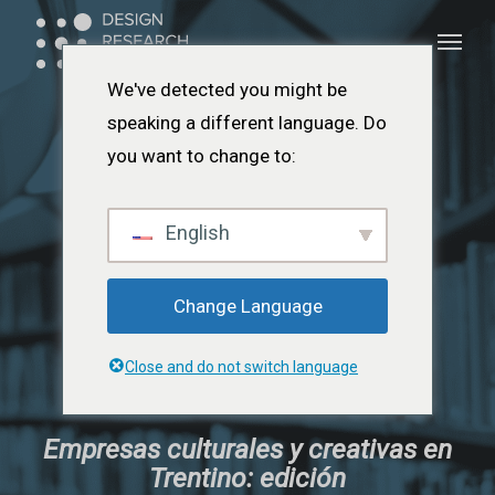
Ir
Menú
Menú
al
contenido
We've detected you might be
principal
speaking a different language. Do
you want to change to:
English
Change Language
Close and do not switch language
Empresas culturales y creativas en
Trentino: edición