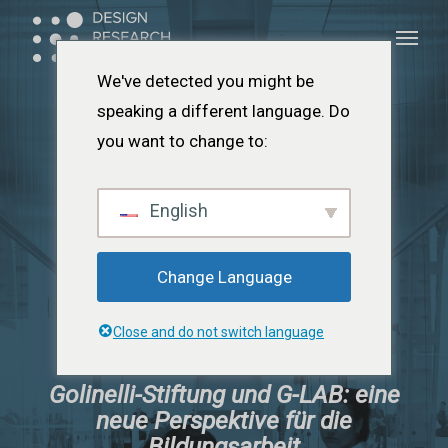
Zum
Menü
Menü
Hauptinhalt
springen
We've detected you might be
speaking a different language. Do
you want to change to:
English
Change Language
Close and do not switch language
Golinelli-Stiftung und G-LAB: eine
neue Perspektive für die
Bildungsarbeit