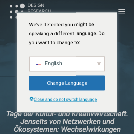
Zum
Menü
Menü
Hauptinhalt
springen
We've detected you might be
speaking a different language. Do
you want to change to:
English
Change Language
Close and do not switch language
Tage der Kultur- und Kreativwirtschaft.
Jenseits von Netzwerken und
Ökosystemen: Wechselwirkungen