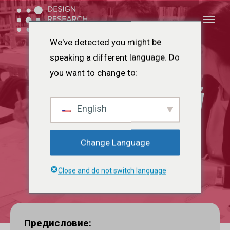
Перейти
Меню
Меню
к
основному
We've detected you might be
содержанию
speaking a different language. Do
you want to change to:
Трентинский
English
центр ТПП
Change Language
Close and do not switch language
Предисловие: