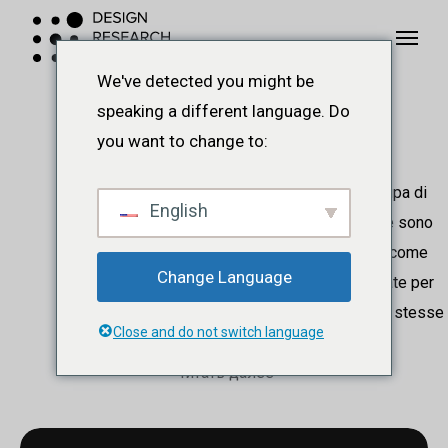
Перейти
Меню
Меню
к
основному
We've detected you might be
Design
содержанию
speaking a different language. Do
Research
you want to change to:
È un campo di studi che si occupa di
English
comprendere quali conoscenze sono
necessarie alla progettazione, come
Change Language
queste possono essere sfruttate per
le attività progettuali e come le stesse
Close and do not switch language
attività...
Читать далее