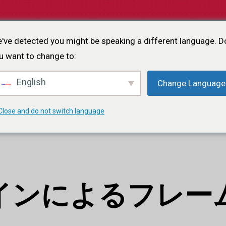
ホーム
について
プロジェクト
イベント
ポー
've detected you might be speaking a different language. D
u want to change to:
rk tran
English
Change Language
S
F
E
R
T
H
R
O
U
G
H
D
E
S
I
G
N
Close and do not switch language
インによるフレー