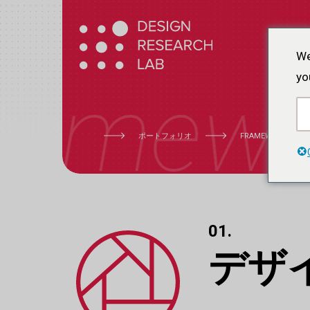
本
文
へ
We
ス
yo
ramewo
キ
ッ
プ
ポ
ー
ト
フ
ォ
リ
オ
F
R
A
M
E
W
O
R
K
T
R
A
N
01.
デザ