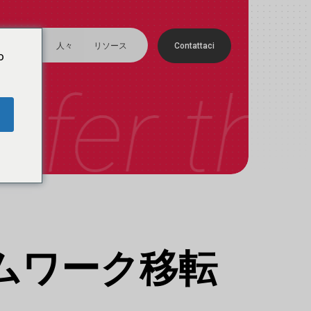
メ
ニ
トフォリオ
人々
リソース
C
o
n
t
a
t
t
a
c
i
ュ
o
ー
sfer th
ムワーク移転