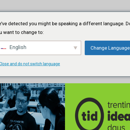
Inicio
Acerca de
Proyectos
Eventos
Cart
've detected you might be speaking a different language. D
u want to change to:
English
Change Language
ativo
Close and do not switch language