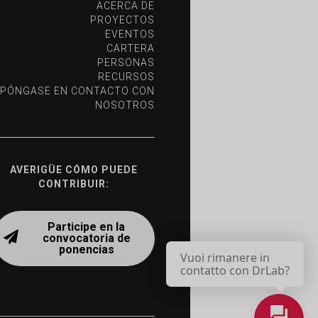
ACERCA DE
PROYECTOS
EVENTOS
CARTERA
PERSONAS
RECURSOS
PÓNGASE EN CONTACTO CON
NOSOTROS
AVERIGÜE CÓMO PUEDE
CONTRIBUIR:
Participe en la
convocatoria de
ponencias
Vuoi rimanere in
contatto con DrLab?