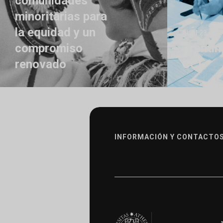
comunidades
minoritarias para
la equidad y un
Abril 23, 202
compromiso
Trentin
renovado
CCI
INFORMACIÓN Y CONTACTOS