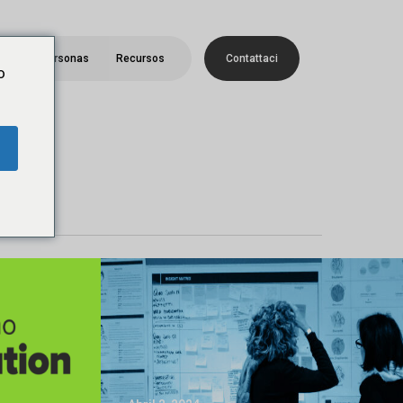
Menú
era
Personas
Recursos
C
o
n
t
a
t
t
a
c
i
o